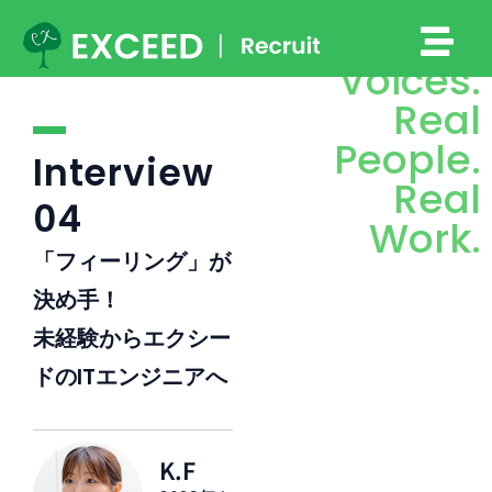
メ
Real
ニ
Voices.
ュ
ー
Real
People.
Interview
Real
04
Work.
「フィーリング」が
決め手！
未経験からエクシー
ドのITエンジニアへ
K.F